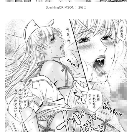
SparklingCRIMSON！ 2枚目