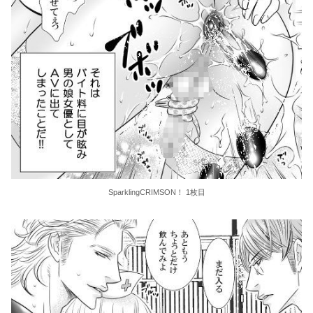
SparklingCRIMSON！ 1枚目