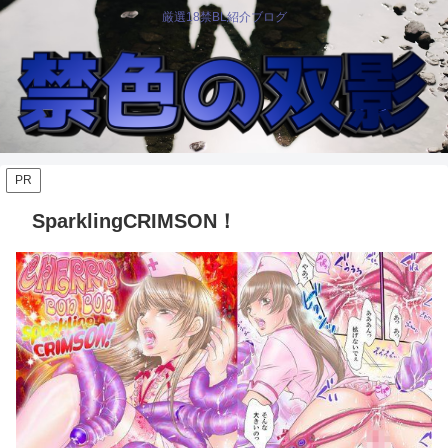
厳選18禁BL紹介ブログ
PR
SparklingCRIMSON！