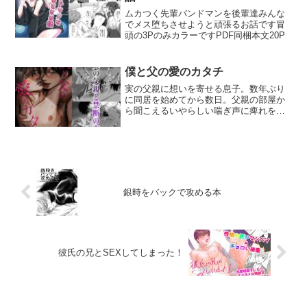
ムカつく先輩バンドマンを後輩達みんな
でメス堕ちさせようと頑張るお話です冒
頭の3PのみカラーですPDF同梱本文20P
僕と父の愛のカタチ
実の父親に想いを寄せる息子。数年ぶり
に同居を始めてから数日。父親の部屋か
ら聞こえるいやらしい喘ぎ声に痺れを切
らした息子は父親に媚薬を盛ることにし
た…息子攻め、父親受けです！本文26ペ
ージ
銀時をバックで攻める本
彼氏の兄とSEXしてしまった！