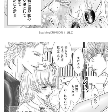
SparklingCRIMSON！ 1枚目