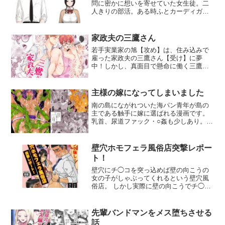
問に密かに想いを寄せていた女生徒。二
人きりの部活。ある時ふとカーディガン
をうっかり部室に忘れ…そこで見たもの
は自分のカーディガンに顔をうずめる顧
問だった。まったく脈が無いと思ってい
家政夫の三鷹さん
たのに…そんなものを見てしまった
若手実業家の旭【攻め】は、住み込みで
ら…。先生が悪いのですよ…
雇った家政夫の三鷹さん【受け】に夢
中！しかし、真面目で懸命に働く三鷹さ
んに、罪悪感を覚え泣く泣く契約解除に
踏み切る。最後にお礼の送別会を開く
が、その日の晩、旭の目の前に飛び込ん
主様の嫁になってしまいました
できたものはーーー…！いちゃいちゃド
南の島にながれついた海パン青年が島の
タバタなラブコメです。
主である触手に嫁に選ばれる漫画です。
乳首、尿道ファック・○姦も少しあり。カ
ラー4Pつきです。
壁穴ホモフェラ風俗店突撃レポー
ト！
壁穴にチ◯コを突っ込めば壁の向こうの
女の子がしゃぶってくれるという壁穴風
俗店。 しかし実際に壁の向こうでチ◯コ
をしゃぶっていたのは女ではなくホモだ
った…？フルカラー20p
先輩バンドマンをメス堕ちさせる
話