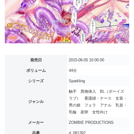
発売日
2015-06-05 10:00:00
ボリューム
44分
シリーズ
Sparkling
触手 異物挿入 BL（ボーイズ
ラブ） 看護婦・ナース 女装・
ジャンル
男の娘 フェラ アナル 乳首・
乳輪 産卵 女性向け
メーカー
ZOMBIE PRODUCTIONS
品番
d_081392