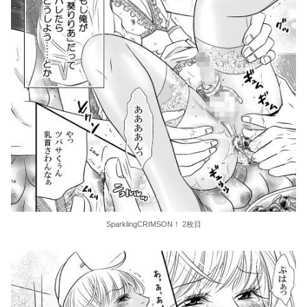
SparklingCRIMSON！ 2枚目