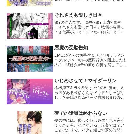
で、周が思っていた以上にえろえろにな
ってしまった！うさ耳をつけて色気全開
で誘惑する周に、陸斗もどんどんヒート
それさえも愛しき日々
アップしていき…最初から最後までらぶ
銀●の同人です。 高杉×銀● 土方×先生
満載の溺愛とろとろえっち。◆本編27P
「それさえも愛しき日々」戦場から帰っ
＋あとがき1P＋奥付1P◆紙同人誌と収録
てきた高杉。そこにいたのは銀。そこに
内容は変わりません
桂がやってきて！？高杉x銀の物語。「バ
カだバカも好きのうち」女装をした先生
と気づかずに気になる様子の土方。土方
悪魔の受胎告知
は普段、先生を好きだと言っていたはず
DMC3ダ○テの触手孕ませノベル。テ○ン
なのに、「やっぱりコイツは女が好きな
ニグルでバー○ルの魔界行きを阻止したも
のか」と内心、嫉妬の嵐。沖田に騙され
のの、彼はダ○テの前から姿を消してしま
ている土方と、嫉妬する先生の甘酸っぱ
う。兄の行方を気にしつつも日が経つに
い物語の結末とは？おまけのマンガやイ
つれ、普段の日常生活に戻っていたダ○テ
ラストなどで全部で10Pでお送りします♪
の前に何の前触れもなく現れたバー○ル。
過激なHシーンなどはありません。
いじめさせて！マイダーリン
計画を邪魔された彼は復讐鬼となり狡猾
不機嫌アキラのS受け上位のBL漫画。M
な罠でダ○テを、絶望の淵へ叩き落す。そ
っ気がある和彦さんはドキドキしっぱな
れは異形の化け物の種をダ○テに植え付
し！？表紙含む25ページ巻末おまけ漫画
け、出産させる事だった…。触手×ダ○
あり
テ、バー○ル×ダ○テ。
夢での逢瀬は終わらない
夢の中には、優しく心も身体も包み込ん
でくれる男、バクがいる。現実では辛い
ことばかりで、バクと過ごす夢の時間だ