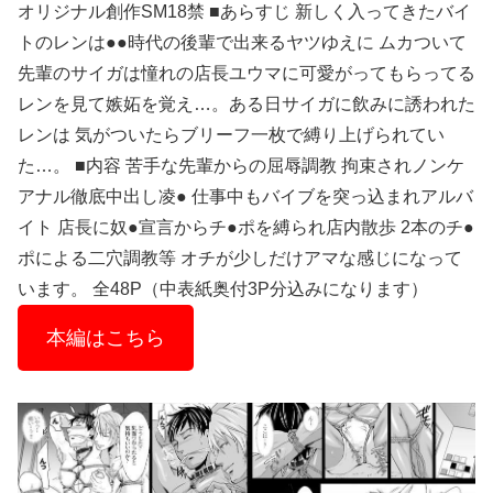
オリジナル創作SM18禁 ■あらすじ 新しく入ってきたバイ
トのレンは●●時代の後輩で出来るヤツゆえに ムカついて
先輩のサイガは憧れの店長ユウマに可愛がってもらってる
レンを見て嫉妬を覚え…。ある日サイガに飲みに誘われた
レンは 気がついたらブリーフ一枚で縛り上げられてい
た…。 ■内容 苦手な先輩からの屈辱調教 拘束されノンケ
アナル徹底中出し凌● 仕事中もバイブを突っ込まれアルバ
イト 店長に奴●宣言からチ●ポを縛られ店内散歩 2本のチ●
ポによる二穴調教等 オチが少しだけアマな感じになって
います。 全48P（中表紙奥付3P分込みになります）
本編はこちら