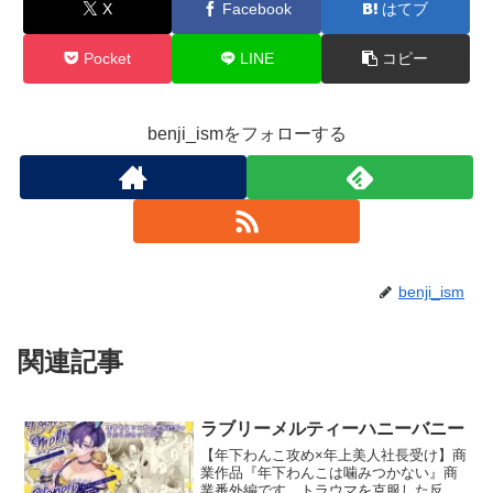
X
Facebook
はてブ
Pocket
LINE
コピー
benji_ismをフォローする
benji_ism
関連記事
ラブリーメルティーハニーバニー
【年下わんこ攻め×年上美人社長受け】商
業作品『年下わんこは噛みつかない』商
業番外編です。トラウマを克服した反動