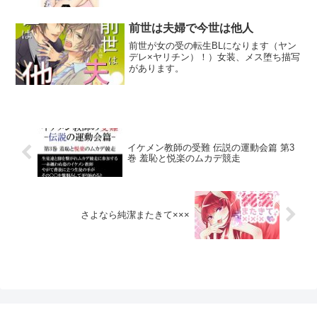
けが唯一の癒しだった。そんな俺が、現
実を捨てて夢の中を選ぶことに、迷いな
どなかった。甘美な快楽に満ちた夢の世
前世は夫婦で今世は他人
界に堕ち、俺はバクと共に永遠の快楽へ
前世が女の受の転生BLになります（ヤン
と溺れていく。この果てしない快楽の裏
デレ×ヤリチン）！）女装、メス堕ち描写
に、隠された真実があることも知らずに
があります。
──。メリバ短編BL漫画（ストーリーが
5p、残りはエロメインです）全27p（表紙
1p/本文24p/裏表紙1p/奥付1p）フェラチ
オ/イマラチオ/ケツイキ/中出し/断面図
イケメン教師の受難 伝説の運動会篇 第3
巻 羞恥と悦楽のムカデ競走
さよなら純潔またきて×××