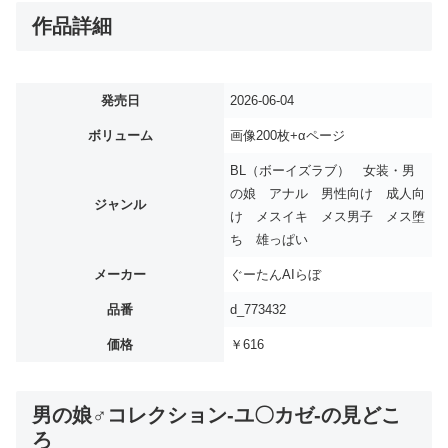
作品詳細
発売日
2026-06-04
ボリューム
画像200枚+αページ
BL（ボーイズラブ） 女装・男
の娘 アナル 男性向け 成人向
ジャンル
け メスイキ メス男子 メス堕
ち 雄っぱい
メーカー
ぐーたんAIらぼ
品番
d_773432
価格
￥616
男の娘♂コレクション-ユ〇カゼ-の見どこ
ろ