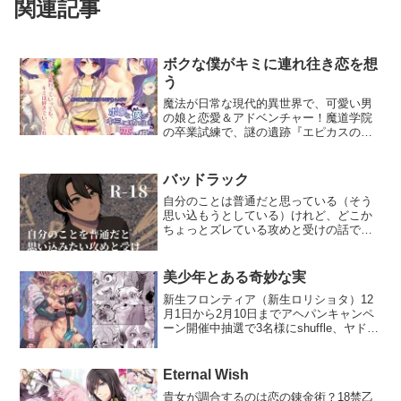
関連記事
ボクな僕がキミに連れ往き恋を想
う
魔法が日常な現代的異世界で、可愛い男
の娘と恋愛＆アドベンチャー！魔道学院
の卒業試練で、謎の遺跡『エピカスの遺
構』に挑む、オレ様武闘系主人公カズマ
と、可愛くて頭のいい魔導術士、シイ
タ。それは、卒業のお祭り半分行われる
バッドラック
のヌルいものだったはず――。でも、そ
自分のことは普通だと思っている（そう
こには意外な謎と、ドキドキの事件が勃
思い込もうとしている）けれど、どこか
発して……。最後に「好き」になるの
ちょっとズレている攻めと受けの話で
は、男の娘？それとも。性転換要素も隠
す。性的な表現のほかに、モブ男×受け
し味に、カズマとシイタの恋と冒険の物
（少し）、モブ男×モブ女の表現（少
語が始まります！※このゲームは、男子
し）、宗教的なもの、イマジナリーフレ
冒険者のカズマとオトコの娘シイタ、両
美少年とある奇妙な実
ンドなど様々な表現が含まれます。いつ
方の視点から描く、ロールプレイアドベ
新生フロンティア（新生ロリショタ）12
も以上に何でも大丈夫な方向けです。当
ンチャーです。※HCG15枚、差分100枚
月1日から2月10日までアヘパンキャンペ
たり前ですがフィクションで実在のもの
超、Hシーンは13、プレイ時間は6〜8時
ーン開催中抽選で3名様にshuffle、ヤドク
とは一切関係ないです。（2022年10月に
間程度です。
ガエル、桐下悠司、ジャイロウなど豪華
同人誌として発行いたしました。紙版は
複数クリエイターによる男の娘アヘ顔を
表紙含めて72Pですが、データ版は69Pで
プリントしました、男の娘アヘパン（ハ
す。）
Eternal Wish
ーフパンツ）をプレゼント！。新生フロ
貴女が調合するのは恋の錬金術？18禁乙
ンティア（新生ロリショタ）の作品を1つ