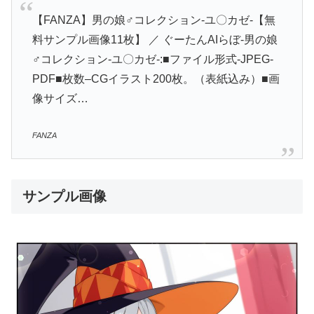
【FANZA】男の娘♂コレクション-ユ〇カゼ-【無
料サンプル画像11枚】 ／ ぐーたんAIらぼ-男の娘
♂コレクション-ユ〇カゼ-:■ファイル形式-JPEG-
PDF■枚数–CGイラスト200枚。（表紙込み）■画
像サイズ…
FANZA
サンプル画像