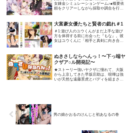
女錬金シミュレーションゲーム♪●概要依
お買い上げ毎に1回お申込みができます。
頼をクリアーしながら採取や調合を行っ
申し込み詳細は作品内のテキストファイ
ていく、夢の錬金術×恋愛SLG！18禁要素
ルにあります。注意点・当キャンペーン
イベントは全て声つきで複数あり！騎士
はサークル独自のキャンペーンであり
さまや助手さん相手に、三角関係・甘々
FANZAでは対応、責任を一切負いませ
大富豪女優たちと賢者の戯れ＃1
純愛なんでもあり！？●ストーリー人付き
ん。・各種問い合わせはサークル宛
＃1:遊び人のユウくんがまだ上手な遊び
合いが苦手で、錬金術に没頭するあまり
（shinseifrontier@gmail.com）にお願い
方を体得する前に出会った『もな』。彼
周りからちょっと浮いた存在だったイー
します。・10円キャンペーン中の作品は
女はユウくんに「相手と真剣に向き合
リス。そんな彼女の元に、お城から使い
対象外になります。奇妙な実を食べて発
う」たいせつさを教えてくれたのだっ
の者が現れる。どんな呪いも解くとされ
情した勇者は自分を犯してくれる相手を
た。＃2:古い木造建築アパートに住む沙
ている幻の宝石『リトス』を 完成させて
探した先で野宿していたモブおじさんに
織さん。彼女がユウくんをただの遊び人
欲しいと国から依頼を受け、 戸惑うイー
ぬきさしならへんっ！〜下っ端ヤ
迫り一夜で快楽堕ちする様をお楽しみく
から賢者へと変えていく。＃3:沙織さん
リスだったが…。錬金術師として一人前
ださいX（旧Twitter）原作者 kozi
クザア○ル開発記〜
がユウくんにはじめて紹介した女性が
であることを証明する為にも、 引き受け
@shinseiflontier絵 ピニニキ @drcockula
『ねね』さん。ここからユウくんは自分
★ストーリー強いヤクザに憧れて、大阪
る決意をするのだった。素敵な人たちと
なりのキレイな遊び方を身につけてい
から上京してきた早坂庄助は、喧嘩は強
の出会いや、助手さんの助けを得て、次
く。＃4:富める者たちもはじめから富に
いが天然な遠藤景虎とバディを組まされ
第に、前向きな気持ちへと変化してい
恵まれていたわけではなかった。類友の
る。地味な仕事ばかりでなく、映画みた
き…。…やがて彼女の運命さえも、大き
法則で互いに引き寄せられていく女優
いに派手なドンパチがしたい！ と言うお
く変えていく。●ダウンロード版特典・初
『のま』と賢者『ユウ』。互いに学び実
ばかな庄助と、庄助の意向などまったく
回特典本のデータ収録・人気投票お礼ゲ
践することで2人の対話は深まる。＃5:賢
関係なくサカっている景虎の凸凹コンビ
ーム収録
人はよい聞き手となってくれる。『ここ
が織りなす、抜き差しならないラブコメ
な』さんはユウくんにとってのまさにそ
ディ■□■□ ご注意 ■□■□・本作品は反社会
れだった。倫理観のソゴは常に手放され
的・猟奇的な表現を扱っている箇所があ
男の娘かおるのけんじと初あなるの巻
ていく・・・。＃6:大富豪が賢者を拾っ
りますが、あくまで作品としての表現で
たのか。賢者が大富豪を引き寄せるの
あり、反社会的・猟奇的行為を推奨する
か。与えあうものどうしはめぐり合う運
意図はありません。★トラック内容詳細
命にあった。＃7:周知されている学びで
01_BROTHERS 09:07こんなはずじゃな