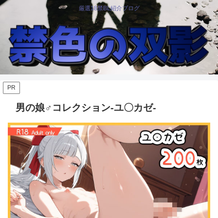
厳選18禁BL紹介ブログ
PR
男の娘♂コレクション-ユ〇カゼ-