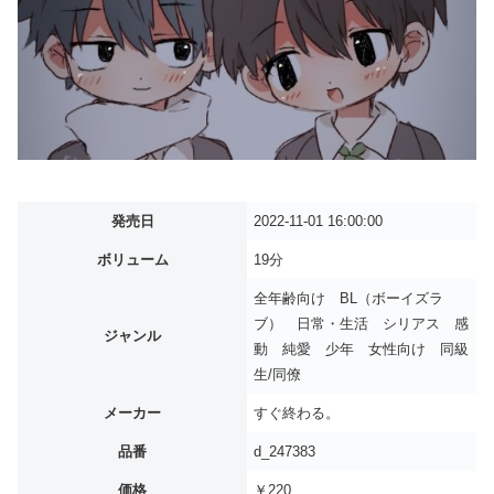
発売日
2022-11-01 16:00:00
ボリューム
19分
全年齢向け BL（ボーイズラ
ブ） 日常・生活 シリアス 感
ジャンル
動 純愛 少年 女性向け 同級
生/同僚
メーカー
すぐ終わる。
品番
d_247383
価格
￥220