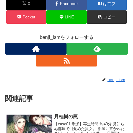
X
Facebook
はてブ
Pocket
LINE
コピー
benji_ismをフォローする
benji_ism
関連記事
月桂樹の罠
【case01:隼瀬】再生時間:約40分 見知ら
ぬ部屋で目覚めた貴女。 部屋に置かれた