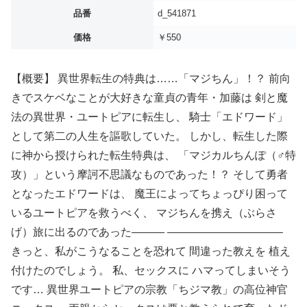
品番
d_541871
価格
￥550
【概要】 異世界転生の特典は……「マジちん」！？ 前向
きでスケベなことが大好きな童貞の青年・加藤は 剣と魔
法の異世界・ユートピアに転生し、 騎士「エドワード」
として第二の人生を謳歌していた。 しかし、転生した際
に神から授けられた転生特典は、 「マジカルちんぽ（♂特
攻）」という摩訶不思議なものであった！？ そして勇者
となったエドワードは、 魔王によってちょっぴり困って
いるユートピアを救うべく、 マジちんを携え（ぶらさ
げ）旅に出るのであった――― ——————————–
きっと、私がこうなることを恐れて 間違った教えを 植え
付けたのでしょう。 私、セックスに ハマってしまいそう
です… 異世界ユートピアの宗教「ちジマ教」の高位神官