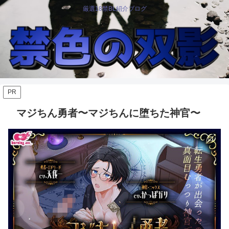
厳選18禁BL紹介ブログ
PR
マジちん勇者〜マジちんに堕ちた神官〜