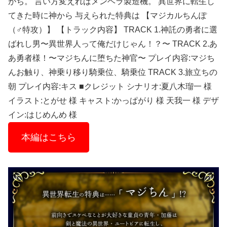
がち。 言い方変えればメンヘラ製造機。 異世界に転生し
てきた時に神から 与えられた特典は 【マジカルちんぽ
（♂特攻）】 【トラック内容】 TRACK 1.神託の勇者に選
ばれし男〜異世界人って俺だけじゃん！？〜 TRACK 2.あ
あ勇者様！〜マジちんに堕ちた神官〜 プレイ内容:マジち
んお触り、神乗り移り騎乗位、騎乗位 TRACK 3.旅立ちの
朝 プレイ内容:キス ■クレジット シナリオ:夏八木瑠一 様
イラスト:とがせ 様 キャスト:かっぱがり 様 天我一 様 デザ
イン:はじめんめ 様
本編はこちら