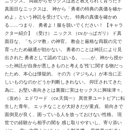
ニックス。 両親からセックスは悪と教えられて育ったド
真面目なニックスは、 神から「勇者の特典の真価を確か
めよ」という神託を受けていた。 特典の真価を確かめ
る……つまり、 勇者よ！服を脱いでください！ 【キャラ
クター紹介】 （受け） ニックス （cv.かっぱガリ） ド真
面目な、「ちジマ教」の神官。 教会と厳格な両親の元で
育ったため融通が効かない。 勇者のことは神託により見
出された 勇者として認めてはいる。 ……が、神から授か
った神託が自身が悪しきものと考える’性’に関する物だっ
たため、本心は懐疑的。 その力（マジちん）が本当に正
しいものなのかどうか判断しきれない。 抑圧されてきた
為に、お堅い表向きとは裏腹に実はセックスに興味津々。
（攻め） エドワード （cv.天我一） 異世界ユートピアに転
生した青年。 エッチなことが大好きだが童貞。 前向きで
面倒見が良く、困っている人を放っておけない性格。 現
世での経験から相手の闇を 感じ取りやすいし、寄り添い