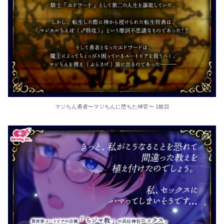
マジちん勇者〜マジちんに堕ちた神官〜 1枚目