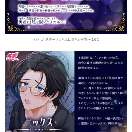
マジちん勇者〜マジちんに堕ちた神官〜 2枚目