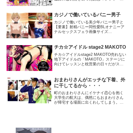
スケベ≫で彼を追い込んでいく…っ！！
みたいなラッキースケベがテーマの楽し
いギャグエロ漫画だよ！！！！楽し
カジノで働いているバニー男子
い！！！！かわいい！！！ハッピーエン
カジノで働いている美少年バニー男子と
ド！！！
【要素】射精バニー同性愛BLオナニーア
ナルセックスフェラ画像サイズ
1536×2304、2304×1536※描写されるシ
ーンはすべて架空のものであり、登場す
るキャラクターや設定も架空です。※犯
チカ☆アイドル stage2 MAKOTO
罪や違法行為を美化する意図は一切あり
チカ☆アイドルstage2 MAKOTO売れない
ません。※独自のモデルを使用したAI生
地下アイドルの「MAKOTO」ステージに
成を利用しております。※全ての登場人
向けてレッスンと枕営業の日々だがスポ
物は成人以上として生成されています。
ンサーの無理な要求に限界を感じつつあ
※AI生成特有の人体の破綻がないよう心
った。ある時、心の支えの恋人との交際
掛けておりますが、細かい部分では破綻
がばれとんでもない「お仕置き」がされ
がある場合があります。
おまわりさんがエッチな下着、外
ることに…！全体的に明るめのお話で
に干してるから・・・
す。全31P
町のおまわりさんにイケナイ恋心を抱く
大学生の航大は、偶然にもおまわりさん
が帰宅する場面に出くわしてしまう。そ
して、おまわりさんの部屋のベランダで
干されている洗濯物の中に、ひも状や面
積が著しく小さい‘アレ’がブラブラぶら下
がっているのを見てしまい・・・〜〜〜
基本イラスト 非エロ挿絵を含めて20枚以
上差分・ズームアップを含め計56枚