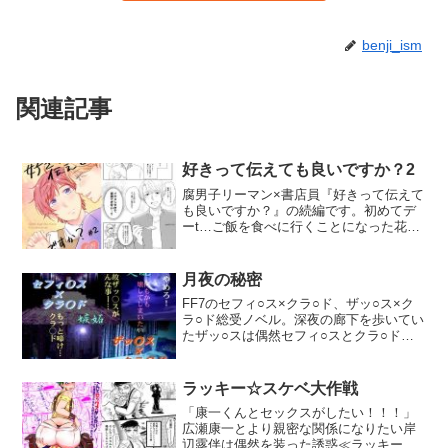
benji_ism
関連記事
好きって伝えても良いですか？2
腐男子リーマン×書店員『好きって伝えて
も良いですか？』の続編です。初めてデ
ーt…ご飯を食べに行くことになった花屋
敷さんと田中くん。四ツ葉書店員・田中
くん視点で展開しています。表紙2p本文
24p（エロ6p、おまけマンガ1p）
月夜の秘密
FF7のセフィ○ス×クラ○ド、ザッ○ス×ク
ラ○ド総受ノベル。深夜の廊下を歩いてい
たザッ○スは偶然セフィ○スとクラ○ドの
情事を見てしまう。そこにはセフィ○スに
支配されいいように弄ばれるクラ○ドの姿
があり―…！思わぬ友の痴態を覗いてし
ラッキー☆スケベ大作戦
まったザッ○スにどす黒い感情が芽生えて
「康一くんとセックスがしたい！！！」
―…。前半、セフィクラ、後半ザックラ
広瀬康一とより親密な関係になりたい岸
な構成です。二人の男に翻弄されるクラ○
辺露伴は偶然を装った誘惑≪ラッキー☆
ドをお楽しみ下さい。